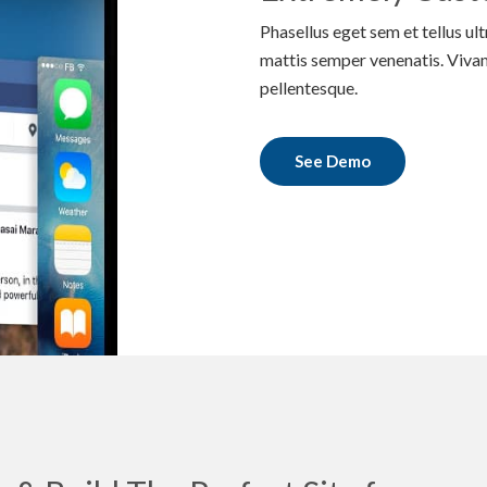
Phasellus eget sem et tellus ul
mattis semper venenatis. Vivam
pellentesque.
See Demo