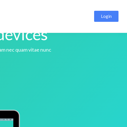
Login
 devices
uam nec quam vitae nunc