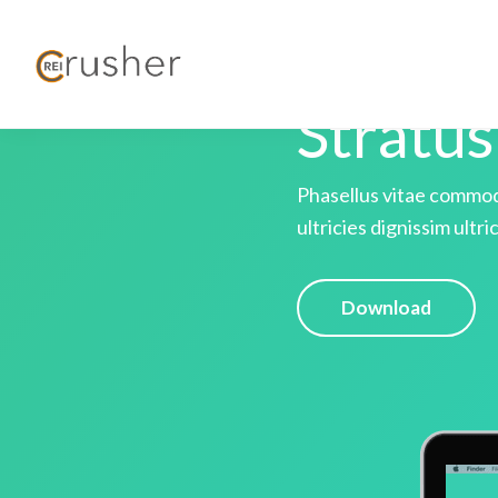
Stratus
Phasellus vitae commod
ultricies dignissim ultri
Download