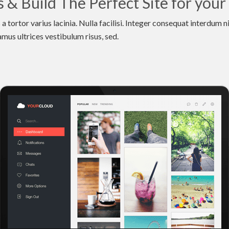
s & Build The Perfect Site for your
a tortor varius lacinia. Nulla facilisi. Integer consequat interdum n
amus ultrices vestibulum risus, sed.