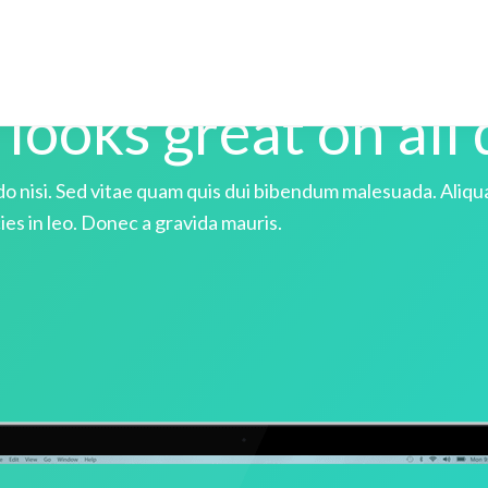
 looks great on all
o nisi. Sed vitae quam quis dui bibendum malesuada. Aliq
cies in leo. Donec a gravida mauris.