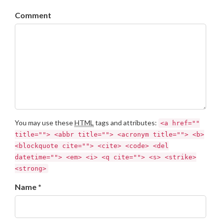
Comment
You may use these
HTML
tags and attributes:
<a href=""
title=""> <abbr title=""> <acronym title=""> <b>
<blockquote cite=""> <cite> <code> <del
datetime=""> <em> <i> <q cite=""> <s> <strike>
<strong>
Name *