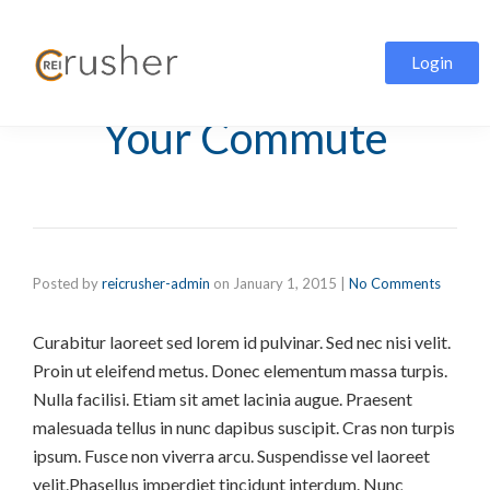
Login
Making the Most of
Your Commute
Posted by
reicrusher-admin
on
January 1, 2015
|
No Comments
Curabitur laoreet sed lorem id pulvinar. Sed nec nisi velit.
Proin ut eleifend metus. Donec elementum massa turpis.
Nulla facilisi. Etiam sit amet lacinia augue. Praesent
malesuada tellus in nunc dapibus suscipit. Cras non turpis
ipsum. Fusce non viverra arcu. Suspendisse vel laoreet
velit.Phasellus imperdiet tincidunt interdum. Nunc