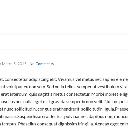
tive Product Promo 
n
March 5, 2015
|
No Comments
t, consectetur adipiscing elit. Vivamus vel metus nec sapien elem
unt volutpat eu non sem. Sed nulla tellus, semper ut vestibulum vita
 erat interdum, quis sagittis metus consectetur. Morbi molestie lig
Phasellus nec nulla eget nisl gravida semper in non velit. Nullam pel
 nunc sollicitudin, congue erat hendrerit, sollicitudin ligula.Praese
t massa. Suspendisse erat lectus, pulvinar nec dapibus non, rhoncus
empus. Phasellus consequat dignissim fringilla. Aenean eget enim 