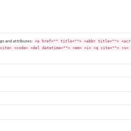
gs and attributes:
<a href="" title=""> <abbr title=""> <acr
cite> <code> <del datetime=""> <em> <i> <q cite=""> <s> 