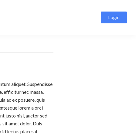
Login
Videos
entum aliquet. Suspendisse
e, efficitur nec massa.
ula ac ex posuere, quis
lentesque lorem a orci
nt justo nisl, auctor sed
 sit amet dolor. Duis
id lectus placerat